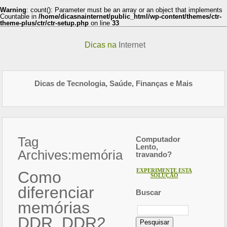
Warning
: count(): Parameter must be an array or an object that implements
Countable in
/home/dicasnainternet/public_html/wp-content/themes/ctr-
theme-plus/ctr/ctr-setup.php
on line
33
Dicas na
Internet
Dicas de Tecnologia, Saúde, Finanças e Mais
Tag
Computador
Lento,
Archives:
memória
travando?
EXPERIMENTE ESTA
Como
SOLUÇÃO
diferenciar
Buscar
memórias
Pesquisar
por:
DDR, DDR2