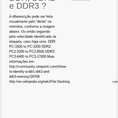
e DDR3 ?
A diferencição pode ser feita
visualmente pelo “dente” na
memória, conforme a imagem
abaixo. Ou então seguindo
pela velocidade identificada na
etiqueta, caso haja uma: DDR:
PC-1600 to PC-3200 DDR2:
PC2-3200 to PC2-8500 DDR3:
PC3-6400 to PC3-17000 Mais
informações em:
http://community.sitepoint.com/t/how-
to-identify-a-ddr1-ddr2-and-
ddr3-memory/28768
http://en.wikipedia.org/wiki/File:Desktop_DDR_Memory_Comparison.s