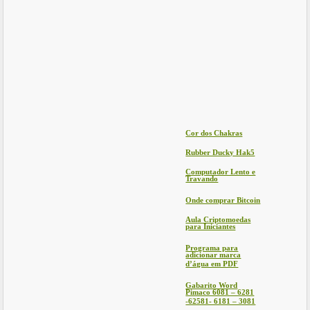
Cor dos Chakras
Rubber Ducky Hak5
Computador Lento e
Travando
Onde comprar Bitcoin
Aula Criptomoedas
para Iniciantes
Programa para
adicionar marca
d’água em PDF
Gabarito Word
Pimaco 6081 – 6281
-62581- 6181 – 3081