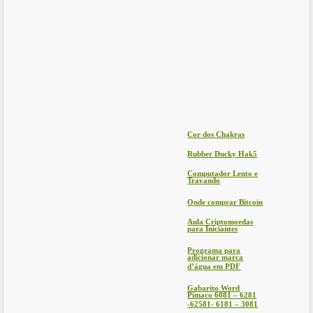
Cor dos Chakras
Rubber Ducky Hak5
Computador Lento e
Travando
Onde comprar Bitcoin
Aula Criptomoedas
para Iniciantes
Programa para
adicionar marca
d’água em PDF
Gabarito Word
Pimaco 6081 – 6281
-62581- 6181 – 3081