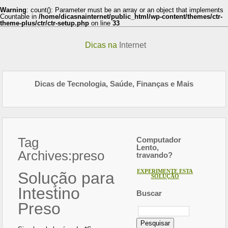
Warning
: count(): Parameter must be an array or an object that implements
Countable in
/home/dicasnainternet/public_html/wp-content/themes/ctr-
theme-plus/ctr/ctr-setup.php
on line
33
Dicas na
Internet
Dicas de Tecnologia, Saúde, Finanças e Mais
Tag
Computador
Lento,
Archives:
preso
travando?
EXPERIMENTE ESTA
Solução para
SOLUÇÃO
Intestino
Buscar
Preso
Pesquisar
por: