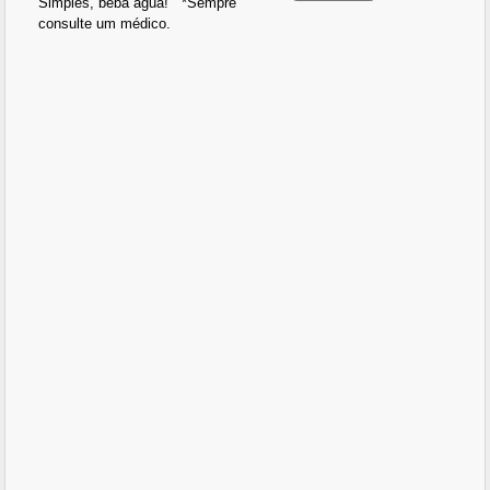
Simples, beba água! *Sempre
consulte um médico.